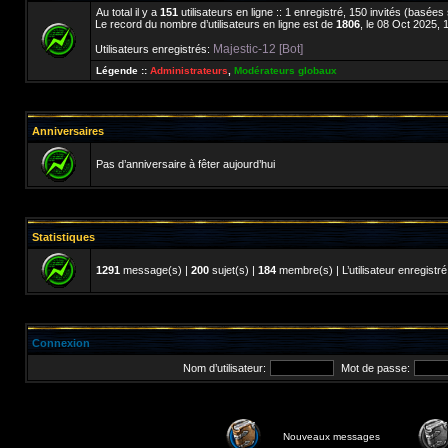
Au total il y a
151
utilisateurs en ligne :: 1 enregistré, 150 invités (basées
Le record du nombre d’utilisateurs en ligne est de
1806
, le 08 Oct 2025, 
Majestic-12 [Bot]
Utilisateurs enregistrés:
Légende ::
Administrateurs
,
Modérateurs globaux
Anniversaires
Pas d’anniversaire à fêter aujourd’hui
Statistiques
1291
message(s) |
200
sujet(s) |
184
membre(s) | L’utilisateur enregistré
Connexion
Nom d’utilisateur:
Mot de passe:
Nouveaux messages