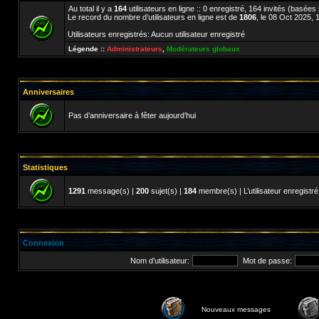
Au total il y a
164
utilisateurs en ligne :: 0 enregistré, 164 invités (basées
Le record du nombre d’utilisateurs en ligne est de
1806
, le 08 Oct 2025, 
Utilisateurs enregistrés: Aucun utilisateur enregistré
Légende ::
Administrateurs
,
Modérateurs globaux
Anniversaires
Pas d’anniversaire à fêter aujourd’hui
Statistiques
1291
message(s) |
200
sujet(s) |
184
membre(s) | L’utilisateur enregistré
Connexion
Nom d’utilisateur:
Mot de passe:
Nouveaux messages