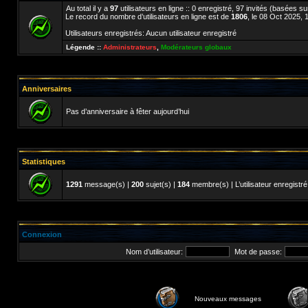
Au total il y a
97
utilisateurs en ligne :: 0 enregistré, 97 invités (basées su
Le record du nombre d’utilisateurs en ligne est de
1806
, le 08 Oct 2025, 
Utilisateurs enregistrés: Aucun utilisateur enregistré
Légende ::
Administrateurs
,
Modérateurs globaux
Anniversaires
Pas d’anniversaire à fêter aujourd’hui
Statistiques
1291
message(s) |
200
sujet(s) |
184
membre(s) | L’utilisateur enregistré
Connexion
Nom d’utilisateur:
Mot de passe:
Nouveaux messages