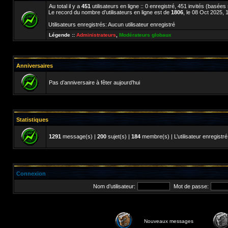
Au total il y a
451
utilisateurs en ligne :: 0 enregistré, 451 invités (basées
Le record du nombre d’utilisateurs en ligne est de
1806
, le 08 Oct 2025, 
Utilisateurs enregistrés: Aucun utilisateur enregistré
Légende ::
Administrateurs
,
Modérateurs globaux
Anniversaires
Pas d’anniversaire à fêter aujourd’hui
Statistiques
1291
message(s) |
200
sujet(s) |
184
membre(s) | L’utilisateur enregistré
Connexion
Nom d’utilisateur:
Mot de passe:
Nouveaux messages