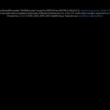
rcraft phpBB template "WoWMoonclaw" created by
MAËVAH
(ex-
MOONCLAW
) (v3.0.1) -
http://www.wowcr.net
,
World of W
 are trademarks or registered trademarks of Blizzard Entertainment, Inc. in the U.S. and/or other countries. wowcr.net is in 
Powered by
phpBB
© 2000, 2002, 2005, 2007 phpBB Group
Traduction par:
phpBB-fr.com
&
phpBB.biz