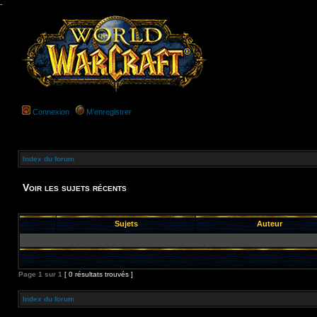
-
Connexion
M’enregistrer
Index du forum
Voir les sujets récents
Sujets
Auteur
Page
1
sur
1
[ 0 résultats trouvés ]
Index du forum