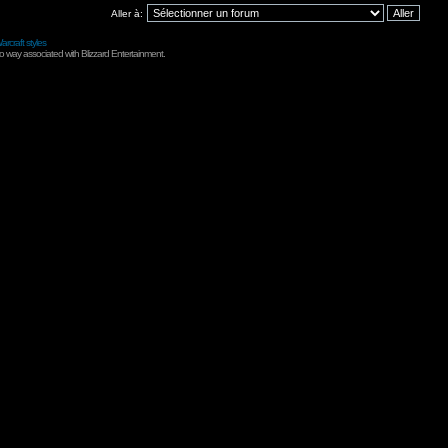
Aller à:
arcraft styles
no way associated with Blizzard Entertainment.