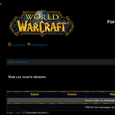
-
For
Connexion
M’enregistrer
Index du forum
Voir les sujets récents
Sujets
Auteur
Rép
Aucun sujet ou message 
Afficher les messages po
Page
1
sur
1
[ 0 résultats trouvés ]