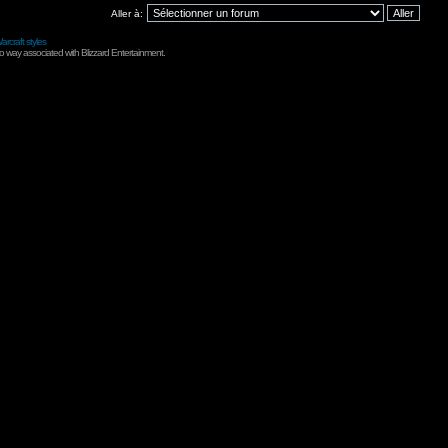
Aller à:
arcraft styles
no way associated with Blizzard Entertainment.