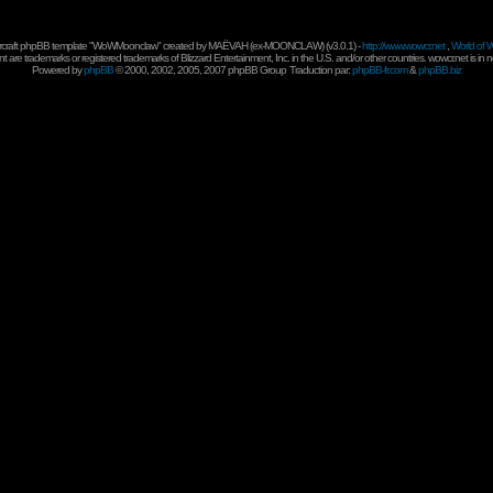
rcraft phpBB template "WoWMoonclaw" created by
MAËVAH
(ex-
MOONCLAW
) (v3.0.1) -
http://www.wowcr.net
,
World of W
 are trademarks or registered trademarks of Blizzard Entertainment, Inc. in the U.S. and/or other countries. wowcr.net is in 
Powered by
phpBB
© 2000, 2002, 2005, 2007 phpBB Group
Traduction par:
phpBB-fr.com
&
phpBB.biz