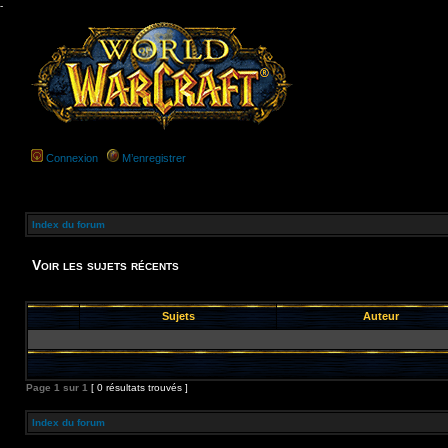
-
Connexion
M’enregistrer
Index du forum
Voir les sujets récents
Sujets
Auteur
Page
1
sur
1
[ 0 résultats trouvés ]
Index du forum