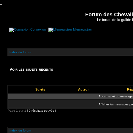
-
Forum des Chevalie
Le forum de la guilde 
Connexion
M’enregistrer
Index du forum
Voir les sujets récents
Sujets
Auteur
Rép
Aucun sujet ou message 
Afficher les messages po
Page
1
sur
1
[ 0 résultats trouvés ]
Index du forum