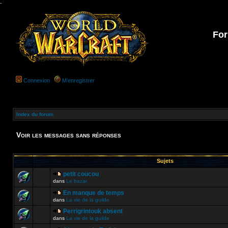
-
For
Connexion
M’enregistrer
Index du forum
Voir les messages sans réponses
Sujets
petit coucou
dans
Le bazar
En manque de temps
dans
La vie de la guilde
Perrigrintouk absent
dans
La vie de la guilde