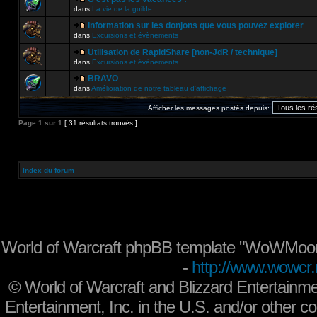
dans
La vie de la guilde
Information sur les donjons que vous pouvez explorer
dans
Excursions et évènements
Utilisation de RapidShare [non-JdR / technique]
dans
Excursions et évènements
BRAVO
dans
Amélioration de notre tableau d'affichage
Afficher les messages postés depuis:
Page
1
sur
1
[ 31 résultats trouvés ]
Index du forum
World of Warcraft phpBB template "WoWMoon
-
http://www.wowcr.
©
World of Warcraft and Blizzard Entertainme
Entertainment, Inc. in the U.S. and/or other co