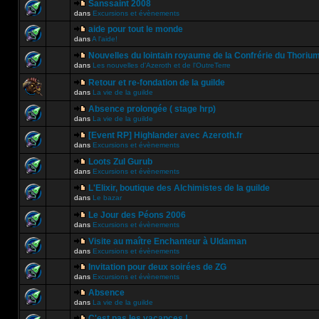
Sanssaint 2008
dans
Excursions et évènements
aide pour tout le monde
dans
A l'aide!
Nouvelles du lointain royaume de la Confrérie du Thoriu
dans
Les nouvelles d'Azeroth et de l'OutreTerre
Retour et re-fondation de la guilde
dans
La vie de la guilde
Absence prolongée ( stage hrp)
dans
La vie de la guilde
[Event RP] Highlander avec Azeroth.fr
dans
Excursions et évènements
Loots Zul Gurub
dans
Excursions et évènements
L'Elixir, boutique des Alchimistes de la guilde
dans
Le bazar
Le Jour des Péons 2006
dans
Excursions et évènements
Visite au maître Enchanteur à Uldaman
dans
Excursions et évènements
Invitation pour deux soirées de ZG
dans
Excursions et évènements
Absence
dans
La vie de la guilde
C'est pas les vacances !