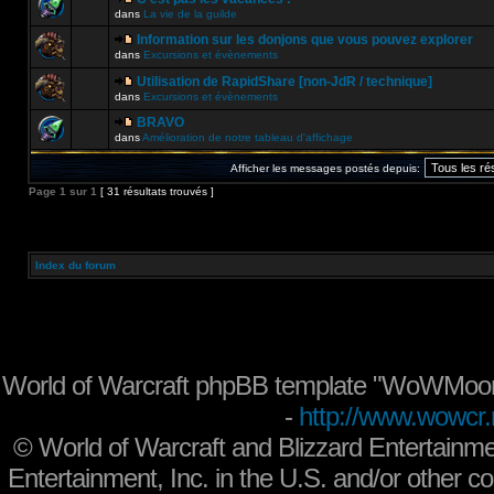
dans
La vie de la guilde
Information sur les donjons que vous pouvez explorer
dans
Excursions et évènements
Utilisation de RapidShare [non-JdR / technique]
dans
Excursions et évènements
BRAVO
dans
Amélioration de notre tableau d'affichage
Afficher les messages postés depuis:
Page
1
sur
1
[ 31 résultats trouvés ]
Index du forum
World of Warcraft phpBB template "WoWMoon
-
http://www.wowcr.
©
World of Warcraft and Blizzard Entertainme
Entertainment, Inc. in the U.S. and/or other co