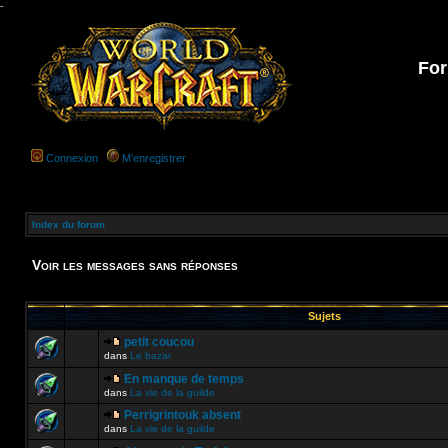
-
For
Connexion
M’enregistrer
Index du forum
Voir les messages sans réponses
Sujets
petit coucou
dans
Le bazar
En manque de temps
dans
La vie de la guilde
Perrigrintouk absent
dans
La vie de la guilde