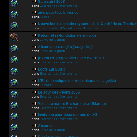
Sanssaint 2008
dans
Excursions et évènements
aide pour tout le monde
dans
A l'aide!
Nouvelles du lointain royaume de la Confrérie du Thoriu
dans
Les nouvelles d'Azeroth et de l'OutreTerre
Retour et re-fondation de la guilde
dans
La vie de la guilde
Absence prolongée ( stage hrp)
dans
La vie de la guilde
[Event RP] Highlander avec Azeroth.fr
dans
Excursions et évènements
Loots Zul Gurub
dans
Excursions et évènements
L'Elixir, boutique des Alchimistes de la guilde
dans
Le bazar
Le Jour des Péons 2006
dans
Excursions et évènements
Visite au maître Enchanteur à Uldaman
dans
Excursions et évènements
Invitation pour deux soirées de ZG
dans
Excursions et évènements
Absence
dans
La vie de la guilde
C'est pas les vacances !