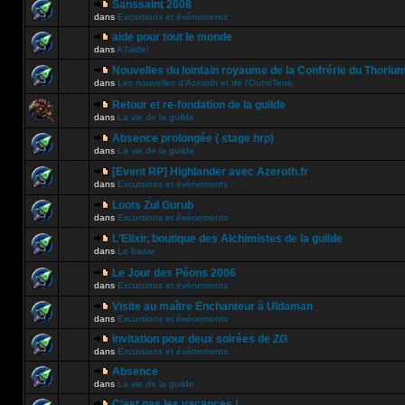
Sanssaint 2008
dans
Excursions et évènements
aide pour tout le monde
dans
A l'aide!
Nouvelles du lointain royaume de la Confrérie du Thoriu
dans
Les nouvelles d'Azeroth et de l'OutreTerre
Retour et re-fondation de la guilde
dans
La vie de la guilde
Absence prolongée ( stage hrp)
dans
La vie de la guilde
[Event RP] Highlander avec Azeroth.fr
dans
Excursions et évènements
Loots Zul Gurub
dans
Excursions et évènements
L'Elixir, boutique des Alchimistes de la guilde
dans
Le bazar
Le Jour des Péons 2006
dans
Excursions et évènements
Visite au maître Enchanteur à Uldaman
dans
Excursions et évènements
Invitation pour deux soirées de ZG
dans
Excursions et évènements
Absence
dans
La vie de la guilde
C'est pas les vacances !