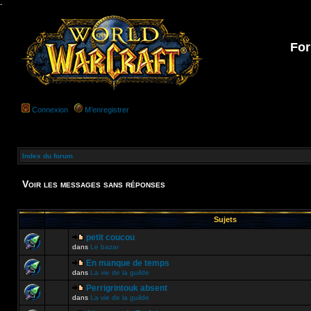
-
For
Connexion
M’enregistrer
Index du forum
Voir les messages sans réponses
Sujets
petit coucou
dans
Le bazar
En manque de temps
dans
La vie de la guilde
Perrigrintouk absent
dans
La vie de la guilde