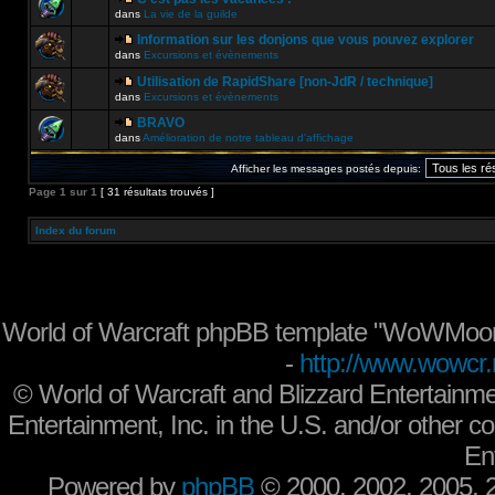
dans
La vie de la guilde
Information sur les donjons que vous pouvez explorer
dans
Excursions et évènements
Utilisation de RapidShare [non-JdR / technique]
dans
Excursions et évènements
BRAVO
dans
Amélioration de notre tableau d'affichage
Afficher les messages postés depuis:
Page
1
sur
1
[ 31 résultats trouvés ]
Index du forum
World of Warcraft phpBB template "WoWMoon
-
http://www.wowcr.
©
World of Warcraft and Blizzard Entertainme
Entertainment, Inc. in the U.S. and/or other co
En
Powered by
phpBB
© 2000, 2002, 2005,