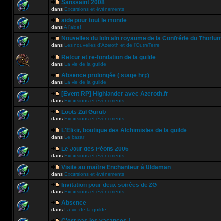
Sanssaint 2008
dans
Excursions et évènements
aide pour tout le monde
dans
A l'aide!
Nouvelles du lointain royaume de la Confrérie du Thoriu
dans
Les nouvelles d'Azeroth et de l'OutreTerre
Retour et re-fondation de la guilde
dans
La vie de la guilde
Absence prolongée ( stage hrp)
dans
La vie de la guilde
[Event RP] Highlander avec Azeroth.fr
dans
Excursions et évènements
Loots Zul Gurub
dans
Excursions et évènements
L'Elixir, boutique des Alchimistes de la guilde
dans
Le bazar
Le Jour des Péons 2006
dans
Excursions et évènements
Visite au maître Enchanteur à Uldaman
dans
Excursions et évènements
Invitation pour deux soirées de ZG
dans
Excursions et évènements
Absence
dans
La vie de la guilde
C'est pas les vacances !