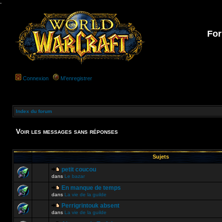
-
For
Connexion
M’enregistrer
Index du forum
Voir les messages sans réponses
Sujets
petit coucou
dans
Le bazar
En manque de temps
dans
La vie de la guilde
Perrigrintouk absent
dans
La vie de la guilde