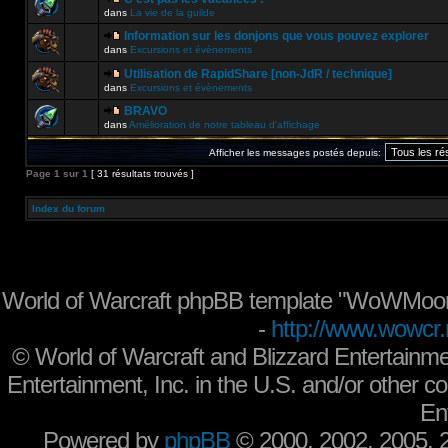
dans
La vie de la guilde
Information sur les donjons que vous pouvez explorer
dans
Excursions et évènements
Utilisation de RapidShare [non-JdR / technique]
dans
Excursions et évènements
BRAVO
dans
Amélioration de notre tableau d'affichage
Afficher les messages postés depuis:
Page
1
sur
1
[ 31 résultats trouvés ]
Index du forum
World of Warcraft phpBB template "WoWMoon
-
http://www.wowcr.
©
World of Warcraft and Blizzard Entertainme
Entertainment, Inc. in the U.S. and/or other co
En
Powered by
phpBB
© 2000, 2002, 2005,