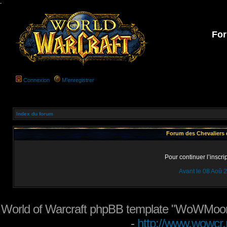
-
For
Connexion
M’enregistrer
Index du forum
Forum des Chevaliers d
Pour continuer l’inscri
Avant le 08 Aoû 
World of Warcraft phpBB template "WoWMoon
-
http://www.wowcr.