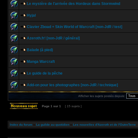
Le mystère de l'arrivée des Hordeux dans Stormwind
Hyjal
Clavier Zboad + Skin World of Warcraft [non-JdR / test]
Azeroth.fr! [non-JdR / général]
Balade (à pied)
Manga Warcraft
Le guide de la pêche
Add-on pour les photographes [non-JdR / technique]
Afficher les sujets postés depuis:
Page
1
sur
1
[ 15 sujets ]
Index du forum
»
La guilde au quotidien
»
Les nouvelles d'Azeroth et de l'OutreTerre