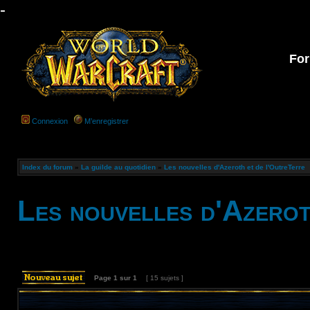
-
For
Connexion
M’enregistrer
Index du forum
»
La guilde au quotidien
»
Les nouvelles d'Azeroth et de l'OutreTerre
Les nouvelles d'Azerot
Page
1
sur
1
[ 15 sujets ]