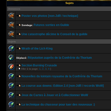
Sujets
Annonces
Poster vos photos [non-JdR / technique]
Futures sorties en Guilde
Sondage:
Une catastrophe décime le Conseil de la guilde
Sujets
Wrath of the Lich King
Réputation auprès de la Confrérie du Thorium
Déplacé:
Section Burning Crusade
[
Aller à la page:
1
,
2
,
3
,
4
]
Nouvelles du lointain royaume de la Confrérie du Thorium
La course aux downs: Edition 2.4 [non-JdR / records WoW]
Jeux de Cartes à Jouer et à Collectionner WoW
La technique du chasseur pour tuer des nouveaux :)