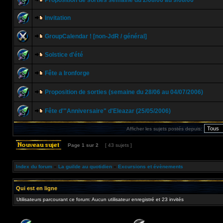
Proposition de sorties semaine du 2/08/06 au 9/08/06
Invitation
GroupCalendar ! [non-JdR / général]
Solstice d'été
Fête a Ironforge
Proposition de sorties (semaine du 28/06 au 04/07/2006)
Fête d'"Anniversaire" d'Eleazar (25/05/2006)
Afficher les sujets postés depuis:
Page
1
sur
2
[ 43 sujets ]
Index du forum
»
La guilde au quotidien
»
Excursions et évènements
Qui est en ligne
Utilisateurs parcourant ce forum: Aucun utilisateur enregistré et 23 invités