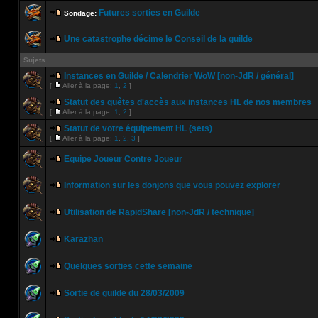
Futures sorties en Guilde
Sondage:
Une catastrophe décime le Conseil de la guilde
Sujets
Instances en Guilde / Calendrier WoW [non-JdR / général]
[
Aller à la page:
1
,
2
]
Statut des quêtes d'accès aux instances HL de nos membres
[
Aller à la page:
1
,
2
]
Statut de votre équipement HL (sets)
[
Aller à la page:
1
,
2
,
3
]
Equipe Joueur Contre Joueur
Information sur les donjons que vous pouvez explorer
Utilisation de RapidShare [non-JdR / technique]
Karazhan
Quelques sorties cette semaine
Sortie de guilde du 28/03/2009