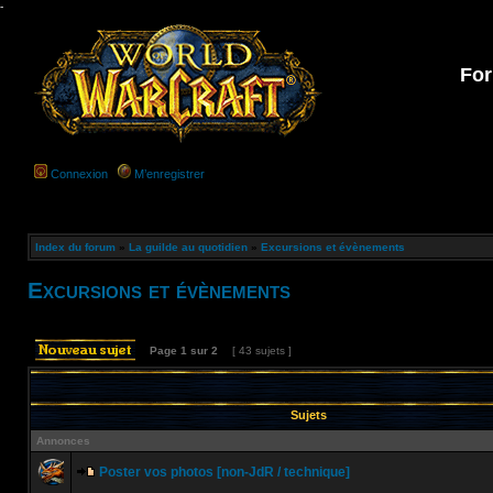
-
For
Connexion
M’enregistrer
Index du forum
»
La guilde au quotidien
»
Excursions et évènements
Excursions et évènements
Page
1
sur
2
[ 43 sujets ]
Sujets
Annonces
Poster vos photos [non-JdR / technique]