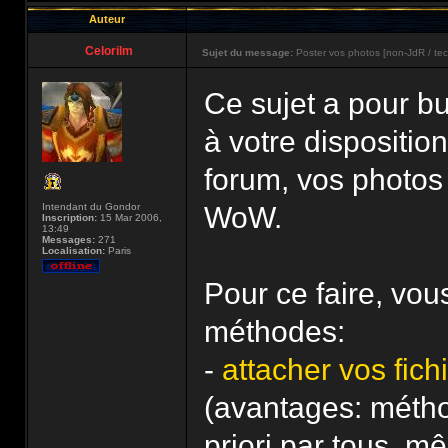
Auteur
Celorilm
Sujet du message:
Poster vos photos [non-JdR / te
Ce sujet a pour bu
à votre dispositio
forum, vos photos
Intendant du Gondor
WoW.
Inscription:
15 Mar 2006,
13:49
Messages:
271
Localisation:
Paris
Pour ce faire, vo
méthodes:
-
attacher vos fic
(avantages: métho
priori par tous, m