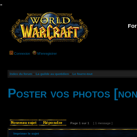
-
For
Connexion
M’enregistrer
Index du forum
»
La guilde au quotidien
»
Le fourre-tout
Poster vos photos [non
Page
1
sur
1
[ 1 message ]
Imprimer le sujet