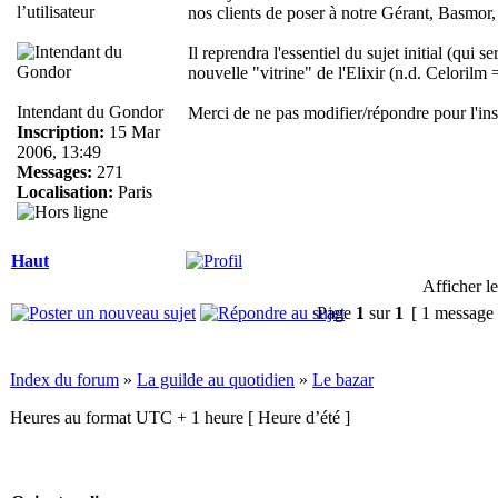
nos clients de poser à notre Gérant, Basmor,
Il reprendra l'essentiel du sujet initial (qui
nouvelle "vitrine" de l'Elixir (n.d. Celorilm =
Intendant du Gondor
Merci de ne pas modifier/répondre pour l'in
Inscription:
15 Mar
2006, 13:49
Messages:
271
Localisation:
Paris
Haut
Afficher l
Page
1
sur
1
[ 1 message
Index du forum
»
La guilde au quotidien
»
Le bazar
Heures au format UTC + 1 heure [ Heure d’été ]