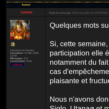
Auteur
Celorilm
Sujet du message:
Sortie de guilde du 07/03/2009
Quelques mots sur 
Si, cette semaine, 
Intendant du Gondor
participation elle
Inscription:
15 Mar 2006,
13:49
Messages:
271
notamment du fait 
Localisation:
Paris
cas d'empêchement)
plaisante et fruct
Nous n'avons donc
Siglo, Utapaø et m