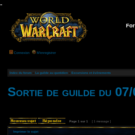
-
For
Connexion
M’enregistrer
Index du forum
»
La guilde au quotidien
»
Excursions et évènements
Sortie de guilde du 07
Page
1
sur
1
[ 1 message ]
Imprimer le sujet