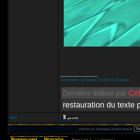
_________________
Chancelier et Grand Scribe du Gondor
Cel
Dernière édition par
restauration du texte 
Haut
Afficher les messages postés depuis:
Page
1
sur
1
[ 1 message ]