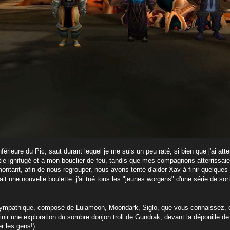
érieure du Pic, saut durant lequel je me suis un peu raté, si bien que j'ai atte
ie ignifugé et à mon bouclier de feu, tandis que mes compagnons atterrissai
ntant, afin de nous regrouper, nous avons tenté d'aider Xav à finir quelques
it une nouvelle boulette: j'ai tué tous les "jeunes worgens" d'une série de so
sympathique, composé de Lulamoon, Moondark, Siglo, que vous connaissez, e
finir une exploration du sombre donjon troll de Gundrak, devant la dépouille de 
 les gens!).