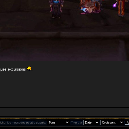
iques excursions
.
ficher les messages postés depuis:
Trier par