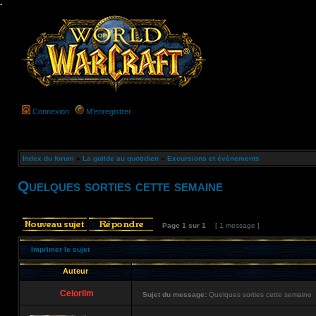
-
Connexion
M’enregistrer
Index du forum
»
La guilde au quotidien
»
Excursions et évènements
Quelques sorties cette semaine
Page
1
sur
1
[ 1 message ]
Imprimer le sujet
Auteur
Celorilm
Sujet du message:
Quelques sorties cette semaine