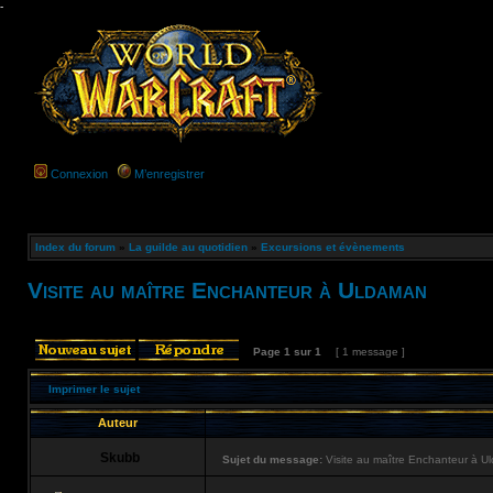
-
Connexion
M’enregistrer
Index du forum
»
La guilde au quotidien
»
Excursions et évènements
Visite au maître Enchanteur à Uldaman
Page
1
sur
1
[ 1 message ]
Imprimer le sujet
Auteur
Skubb
Sujet du message:
Visite au maître Enchanteur à U