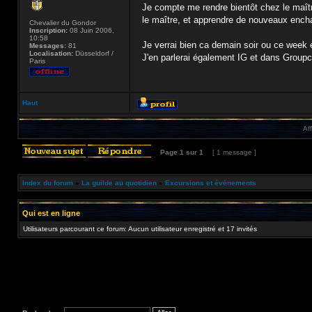
Je compte me rendre bientôt chez le maître
le maître, et apprendre de nouveaux encha
Chevalier du Gondor
Inscription:
08 Juin 2006,
10:58
Je verrai bien ca demain soir ou ce week
Messages:
81
Localisation:
Düsseldorf /
J'en parlerai également IG et dans Groupc
Paris
Haut
Af
Page
1
sur
1
[ 1 message ]
Index du forum
»
La guilde au quotidien
»
Excursions et évènements
Qui est en ligne
Utilisateurs parcourant ce forum: Aucun utilisateur enregistré et 17 invités