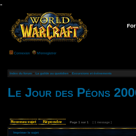
-
For
Connexion
M’enregistrer
Index du forum
»
La guilde au quotidien
»
Excursions et évènements
Le Jour des Péons 200
Page
1
sur
1
[ 1 message ]
Imprimer le sujet