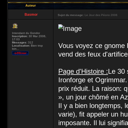
Auteur
Basmor
Sujet du message:
Le Jour des Péons 2006
Intendant du Gondor
Inscription:
30 Mar 2006,
17:03
Messages:
312
Vous voyez ce gnome là
Localisation:
Bien trop
loin...
vend des feux d'artifice
Page d'Histoire :
Le 30 
Ironforge et Ogrimmar.
prix réduit. La raison:
», un jour chômé en Aze
Il y a bien longtemps, 
varie), fit appeler un 
imposante. Il lui signif