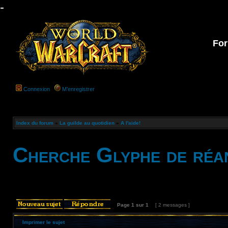
-
For
Connexion
M’enregistrer
Index du forum
»
La guilde au quotidien
»
A l'aide!
Cherche Glyphe de réan
Page
1
sur
1
[ 2 messages ]
Imprimer le sujet