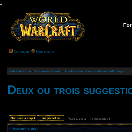
-
For
Connexion
M’enregistrer
Index du forum
»
Préparons l'avenir
»
Amélioration de notre tableau d'affichage
Deux ou trois suggesti
Page
1
sur
1
[ 2 messages ]
Imprimer le sujet