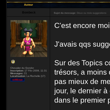
Auteur
Bombeck
Sujet du message:
Deux ou trois suggestions
C'est encore mo
J'avais qqs sugg
Sur des Topics 
Chevalier du Gondor
trésors, a moins 
Inscription:
17 Fév 2009, 11:31
Messages:
21
Localisation:
La Rochelle (17)
pas mieux de mett
jour, le dernier 
dans le premier 