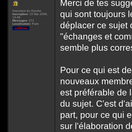
Merci de tes sugge
Intendant du Gondor
qui sont toujours 
Inscription:
15 Mar 2006,
13:49
Messages:
271
déplacer ce sujet 
Localisation:
Paris
"échanges et comm
semble plus corr
Pour ce qui est de
nouveaux membres, 
est préférable de 
du sujet. C'est d'a
part, pour ce qui 
sur l'élaboration d