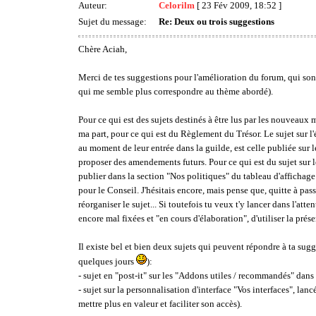
Auteur:
Celorilm
[ 23 Fév 2009, 18:52 ]
Sujet du message:
Re: Deux ou trois suggestions
Chère Aciah,
Merci de tes suggestions pour l'amélioration du forum, qui sont
qui me semble plus correspondre au thème abordé).
Pour ce qui est des sujets destinés à être lus par les nouveaux me
ma part, pour ce qui est du Règlement du Trésor. Le sujet sur l'
au moment de leur entrée dans la guilde, est celle publiée sur l
proposer des amendements futurs. Pour ce qui est du sujet sur les
publier dans la section "Nos politiques" du tableau d'affichag
pour le Conseil. J'hésitais encore, mais pense que, quitte à pas
réorganiser le sujet... Si toutefois tu veux t'y lancer dans l'att
encore mal fixées et "en cours d'élaboration", d'utiliser la pré
Il existe bel et bien deux sujets qui peuvent répondre à ta sugg
quelques jours
):
- sujet en "post-it" sur les "Addons utiles / recommandés" dans 
- sujet sur la personnalisation d'interface "Vos interfaces", lan
mettre plus en valeur et faciliter son accès).