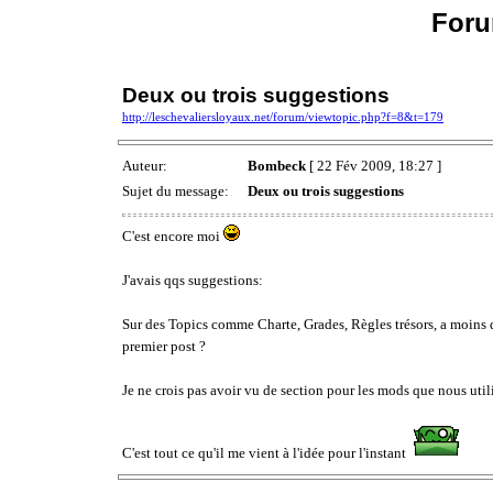
Foru
Deux ou trois suggestions
http://leschevaliersloyaux.net/forum/viewtopic.php?f=8&t=179
Auteur:
Bombeck
[ 22 Fév 2009, 18:27 ]
Sujet du message:
Deux ou trois suggestions
C'est encore moi
J'avais qqs suggestions:
Sur des Topics comme Charte, Grades, Règles trésors, a moins que
premier post ?
Je ne crois pas avoir vu de section pour les mods que nous util
C'est tout ce qu'il me vient à l'idée pour l'instant