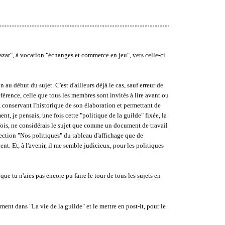
azar", à vocation "échanges et commerce en jeu", vers celle-ci
n au début du sujet. C'est d'ailleurs déjà le cas, sauf erreur de
éférence, celle que tous les membres sont invités à lire avant ou
, conservant l'historique de son élaboration et permettant de
nt, je pensais, une fois cette "politique de la guilde" fixée, la
 fois, ne considérais le sujet que comme un document de travail
 section "Nos politiques" du tableau d'affichage que de
ient. Et, à l'avenir, il me semble judicieux, pour les politiques
ue tu n'aies pas encore pu faire le tour de tous les sujets en
ement dans "La vie de la guilde" et le mettre en post-it, pour le