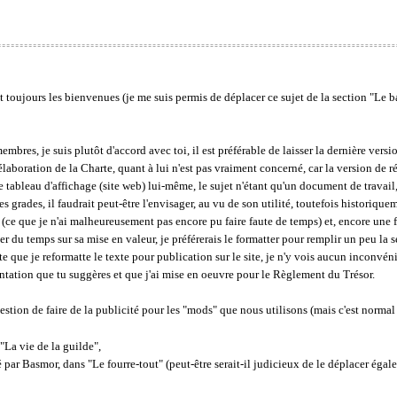
 toujours les bienvenues (je me suis permis de déplacer ce sujet de la section "Le b
mbres, je suis plutôt d'accord avec toi, il est préférable de laisser la dernière versio
élaboration de la Charte, quant à lui n'est pas vraiment concerné, car la version de r
e tableau d'affichage (site web) lui-même, le sujet n'étant qu'un document de travail
 grades, il faudrait peut-être l'envisager, au vu de son utilité, toutefois historiqueme
e (ce que je n'ai malheureusement pas encore pu faire faute de temps) et, encore une
ser du temps sur sa mise en valeur, je préférerais le formatter pour remplir un peu la
ente que je reformatte le texte pour publication sur le site, je n'y vois aucun inconvén
sentation que tu suggères et que j'ai mise en oeuvre pour le Règlement du Trésor.
estion de faire de la publicité pour les "mods" que nous utilisons (mais c'est normal q
"La vie de la guilde",
cé par Basmor, dans "Le fourre-tout" (peut-être serait-il judicieux de le déplacer égal