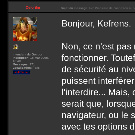
Celorilm
Sujet du message:
Re: Problème de connexion au f
Bonjour, Kefrens.
Non, ce n'est pas n
Intendant du Gondor
fonctionner. Toutef
Inscription:
15 Mar 2006,
13:49
Messages:
271
de sécurité au ni
Localisation:
Paris
puissent interférer
l'interdire... Mai
serait que, lorsqu
navigateur, ou le s
avec tes options d