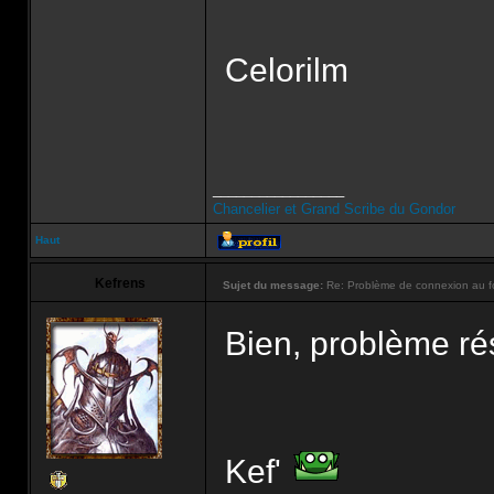
Celorilm
_________________
Chancelier et Grand Scribe du Gondor
Haut
Kefrens
Sujet du message:
Re: Problème de connexion au f
Bien, problème ré
Kef'