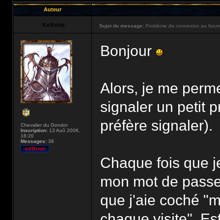
Auteur
Kefrens
Sujet du message:
Problème de connexion au forum
Bonjour
Alors, je me perm
signaler un petit 
préfère signaler).
Chevalier du Gondor
Inscription:
13 Aoû 2006,
16:20
Messages:
36
Chaque fois que je
mon mot de passe 
que j'aie coché "
chaque visite". Es