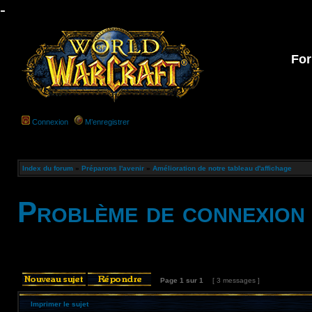
-
For
Connexion
M’enregistrer
Index du forum
»
Préparons l'avenir
»
Amélioration de notre tableau d'affichage
Problème de connexion
Page
1
sur
1
[ 3 messages ]
Imprimer le sujet