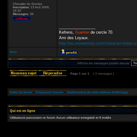
Chevalier du Gondor
Inscription:
13 Aoû 2006,
16:20
Messages:
36
_________________
Kefrens,
Guerrier
de cercle 70.
Ami des Loyaux.
http://eu.wowarmory.com/character-sheet.
Haut
Afficher les messages postés depuis:
Page
1
sur
1
[ 3 messages ]
Index du forum
»
Préparons l'avenir
»
Amélioration de notre tableau d'affichage
Qui est en ligne
Utilisateurs parcourant ce forum: Aucun utilisateur enregistré et 6 invités