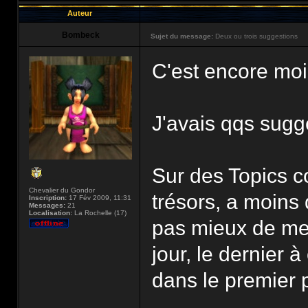
Auteur
Bombeck
Sujet du message:
Deux ou trois suggestions
C'est encore mo
J'avais qqs sugg
Sur des Topics 
Chevalier du Gondor
trésors, a moins 
Inscription:
17 Fév 2009, 11:31
Messages:
21
Localisation:
La Rochelle (17)
pas mieux de mett
jour, le dernier 
dans le premier 