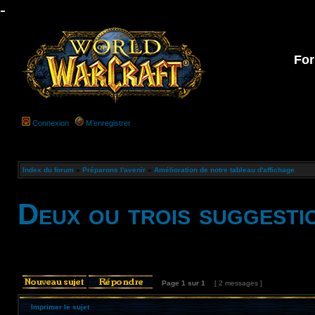
-
For
Connexion
M’enregistrer
Index du forum
»
Préparons l'avenir
»
Amélioration de notre tableau d'affichage
Deux ou trois suggesti
Page
1
sur
1
[ 2 messages ]
Imprimer le sujet