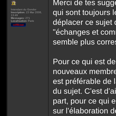
Merci de tes sugge
Intendant du Gondor
qui sont toujours 
Inscription:
15 Mar 2006,
13:49
Messages:
271
déplacer ce sujet 
Localisation:
Paris
"échanges et comm
semble plus corr
Pour ce qui est de
nouveaux membres, 
est préférable de 
du sujet. C'est d'a
part, pour ce qui 
sur l'élaboration d